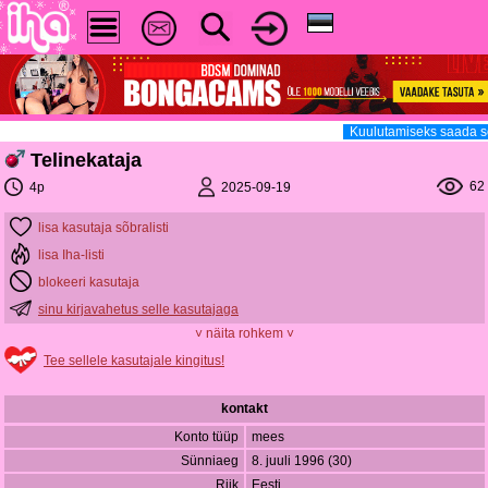
Kuulutamiseks saada s
Telinekataja
62
2025-09-19
4p
lisa kasutaja sõbralisti
lisa Iha-listi
blokeeri kasutaja
sinu kirjavahetus selle kasutajaga
˅ näita rohkem ˅
Tee sellele kasutajale kingitus!
kontakt
Konto tüüp
mees
Sünniaeg
8. juuli 1996 (30)
Riik
Eesti