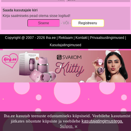
Saada kasutajale kiri
Kirja saatmiseks pead olema sisse logitud!
Sisene
- VÕI -
Registreeru
Copyright @ 2007 - 2026 Iha.ee |
Reklaam
|
Kontakt
|
Privaatsustingimused
|
Kasutajatingimused
Iha.ee kasutab teenuste edastamiseks küpsiseid. Veebilehe kasutamist
kasutajatingimustega.
jätkates nõustute küpsiste ja veebilehe
Sulgen