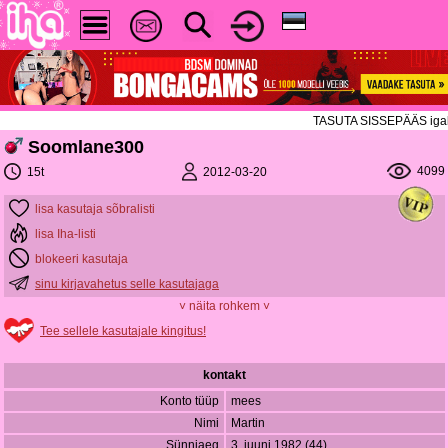
TASUTA SISSEPÄÄS igal ree
Soomlane300
4099
2012-03-20
15t
lisa kasutaja sõbralisti
lisa Iha-listi
blokeeri kasutaja
sinu kirjavahetus selle kasutajaga
˅ näita rohkem ˅
Tee sellele kasutajale kingitus!
kontakt
Konto tüüp
mees
Nimi
Martin
Sünniaeg
3. juuni 1982 (44)