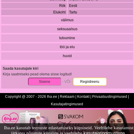
Riik
Eesti
Elukoht
Tartu
välimus
seksuaalsus
tutvumine
töö ja elu
huvid
Saada kasutajale kiri
Kirja saatmiseks pead olema sisse logitud!
Sisene
- VÕI -
Registreeru
Copyright @ 2007 - 2026 Iha.ee |
Reklaam
|
Kontakt
|
Privaatsustingimused
|
Kasutajatingimused
Iha.ee kasutab teenuste edastamiseks küpsiseid. Veebilehe kasutamist
kasutajatingimustega.
jätkates nõustute küpsiste ja veebilehe