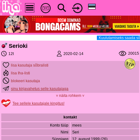
Kuulutamiseks saada sõ
Serioki
20015
2020-02-14
12t
lisa kasutaja sõbralisti
lisa Iha-listi
blokeeri kasutaja
sinu kirjavahetus selle kasutajaga
˅ näita rohkem ˅
Tee sellele kasutajale kingitus!
kontakt
Konto tüüp
mees
Nimi
Seri
Sünniaeg
12. august 1999 (26)