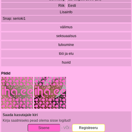
Riik
Eesti
Lisainfo
Snap: serioki1
välimus
seksuaalsus
tutvumine
töö ja elu
huvid
Pildid
Saada kasutajale kiri
Kirja saatmiseks pead olema sisse logitud!
Sisene
- VÕI -
Registreeru