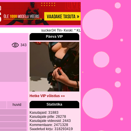
sucker34 Tln- Keskl. * KLASSIKALINE * SPORDIMASSAAZ 
Päeva VIP
343
Hetke VIP võistlus »»
Statistika
huvid
Kasutajaid: 31883
Kasutajate pilte: 28278
Kasutajate videosid: 2443
Kommentaare: 2471328
Saadetud kirju: 318293419