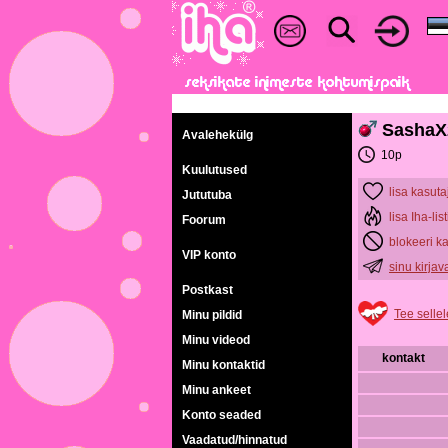
SashaX
Avalehekülg
10p
Kuulutused
lisa kasuta
Jututuba
lisa Iha-list
Foorum
blokeeri k
VIP konto
sinu kirja
Postkast
Tee sellel
Minu pildid
Minu videod
kontakt
Minu kontaktid
Minu ankeet
Konto seaded
Vaadatud/hinnatud