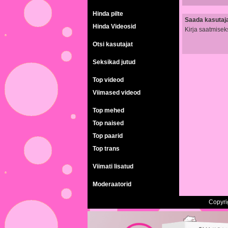
Hinda pilte
Saada kasutajal
Hinda Videosid
Kirja saatmisek
Otsi kasutajat
Seksikad jutud
Top videod
Viimased videod
Top mehed
Top naised
Top paarid
Top trans
Viimati lisatud
Moderaatorid
Copyri