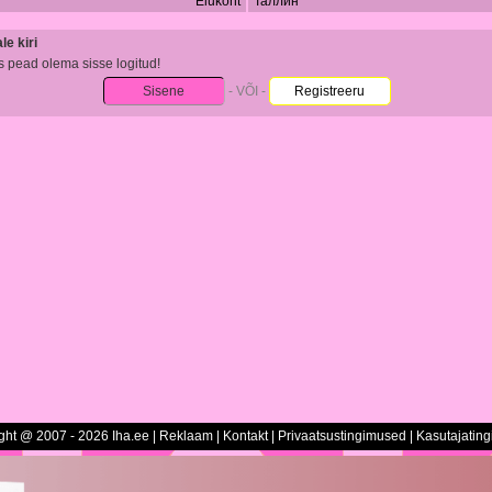
Elukoht
Таллин
e kiri
s pead olema sisse logitud!
Sisene
- VÕI -
Registreeru
ght @ 2007 - 2026 Iha.ee |
Reklaam
|
Kontakt
|
Privaatsustingimused
|
Kasutajatin