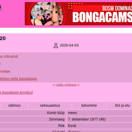
20
2026-04-03
ja sõbralisti
i
asutaja
vahetus selle kasutajaga
˅ näita rohkem ˅
e kasutajale kingitus!
välimus
seksuaalsus
tutvumine
töö ja elu
Konto tüüp
mees
Sünniaeg
7. detsember 1977 (48)
Riik
Eesti