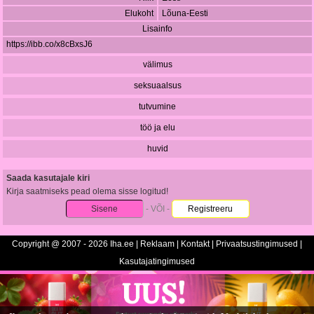
Elukoht
Lõuna-Eesti
Lisainfo
https://ibb.co/x8cBxsJ6
välimus
seksuaalsus
tutvumine
töö ja elu
huvid
Saada kasutajale kiri
Kirja saatmiseks pead olema sisse logitud!
Sisene
- VÕI -
Registreeru
Copyright @ 2007 - 2026 Iha.ee |
Reklaam
|
Kontakt
|
Privaatsustingimused
|
Kasutajatingimused