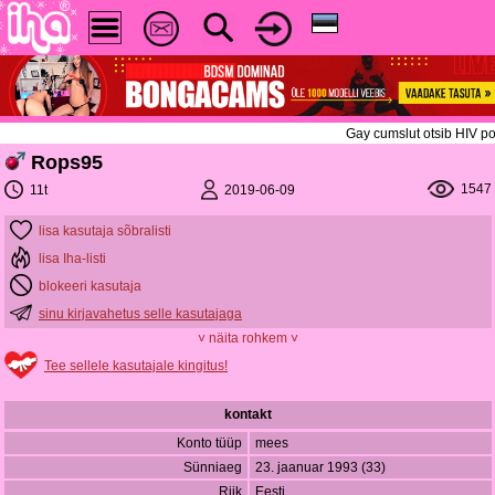
Gay cumslut otsib HIV po
Rops95
1547
2019-06-09
11t
lisa kasutaja sõbralisti
lisa Iha-listi
blokeeri kasutaja
sinu kirjavahetus selle kasutajaga
˅ näita rohkem ˅
Tee sellele kasutajale kingitus!
kontakt
Konto tüüp
mees
Sünniaeg
23. jaanuar 1993 (33)
Riik
Eesti