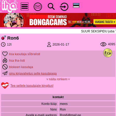
SUUR SEKSIPIDU juba TÄNA!
Ron6
4095
2026-01-17
12t
lisa kasutaja sõbralisti
lisa Iha-listi
blokeeri kasutaja
sinu kirjavahetus selle kasutajaga
˅ näita rohkem ˅
Tee sellele kasutajale kingitus!
kontakt
Konto tüüp
mees
Nimi
Ron
Avalik e-maili aadress
Ron6@mail.ee