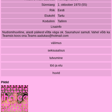
Sünniaeg
1. oktoober 1970 (55)
Riik
Eesti
Elukoht
Tartu
Kodulinn
Tallinn
Lisainfo
Nudismihuviline, alasti päikest võtta väga ok. Saunahuvi samuti. Vahel võib ka
Teamsis koos ona.Teams
aadukas@hotmail.com
välimus
seksuaalsus
tutvumine
töö ja elu
huvid
Pildid