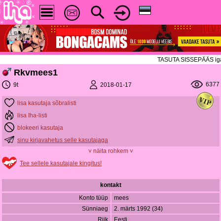
TASUTA SISSEPÄÄS igal re
Rkvmees1
6377
2018-01-17
9t
lisa kasutaja sõbralisti
lisa Iha-listi
blokeeri kasutaja
sinu kirjavahetus selle kasutajaga
˅ näita rohkem ˅
Tee sellele kasutajale kingitus!
kontakt
Konto tüüp
mees
Sünniaeg
2. märts 1992 (34)
Riik
Eesti