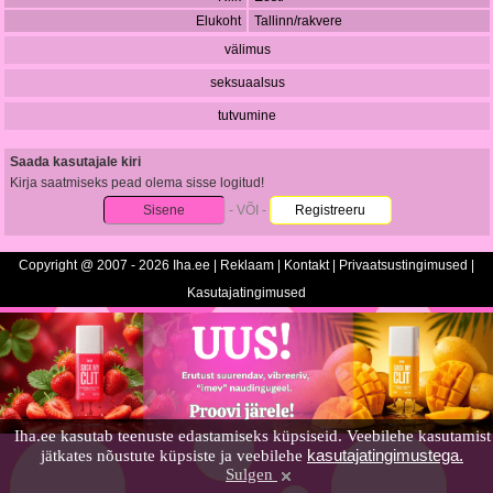
Elukoht
Tallinn/rakvere
välimus
seksuaalsus
tutvumine
Saada kasutajale kiri
Kirja saatmiseks pead olema sisse logitud!
Sisene
- VÕI -
Registreeru
Copyright @ 2007 - 2026 Iha.ee |
Reklaam
|
Kontakt
|
Privaatsustingimused
|
Kasutajatingimused
Iha.ee kasutab teenuste edastamiseks küpsiseid. Veebilehe kasutamist
kasutajatingimustega.
jätkates nõustute küpsiste ja veebilehe
Sulgen