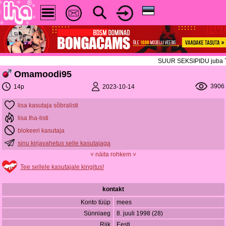
SUUR SEKSIPIDU juba TÄNA!
Omamoodi95
3906
2023-10-14
14p
lisa kasutaja sõbralisti
lisa Iha-listi
blokeeri kasutaja
sinu kirjavahetus selle kasutajaga
˅ näita rohkem ˅
Tee sellele kasutajale kingitus!
kontakt
Konto tüüp
mees
Sünniaeg
8. juuli 1998 (28)
Riik
Eesti