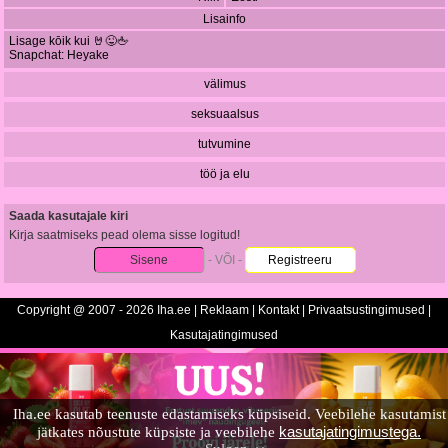
Lisainfo
Lisage kōik kui 🤘😜🖕
Snapchat: Heyake
välimus
seksuaalsus
tutvumine
töö ja elu
Saada kasutajale kiri
Kirja saatmiseks pead olema sisse logitud!
Sisene
- VÕI -
Registreeru
Copyright @ 2007 - 2026 Iha.ee |
Reklaam
|
Kontakt
|
Privaatsustingimused
|
Kasutajatingimused
Iha.ee kasutab teenuste edastamiseks küpsiseid. Veebilehe kasutamist
kasutajatingimustega.
jätkates nõustute küpsiste ja veebilehe