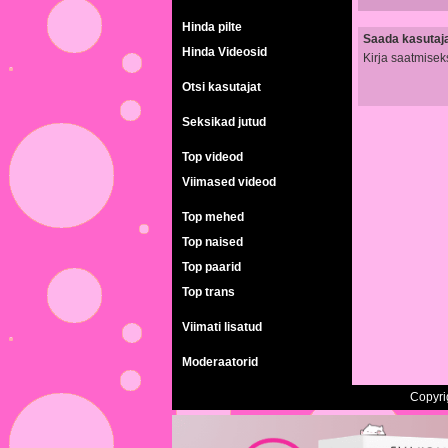
Hinda pilte
Saada kasutajal
Hinda Videosid
Kirja saatmisek
Otsi kasutajat
Seksikad jutud
Top videod
Viimased videod
Top mehed
Top naised
Top paarid
Top trans
Viimati lisatud
Moderaatorid
Copyri