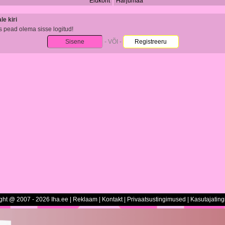
Elukoht
Harjumaa
e kiri
s pead olema sisse logitud!
Sisene
- VÕI -
Registreeru
ght @ 2007 - 2026 Iha.ee |
Reklaam
|
Kontakt
|
Privaatsustingimused
|
Kasutajatin