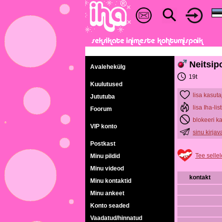
Neitsip
Avalehekülg
19t
Kuulutused
lisa kasuta
Jututuba
lisa Iha-list
Foorum
blokeeri k
VIP konto
sinu kirja
Postkast
Tee sellel
Minu pildid
Minu videod
kontakt
Minu kontaktid
Minu ankeet
Konto seaded
Vaadatud/hinnatud