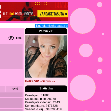
Kuulutamiseks saada sõnum (3.30 EUR, 160tm, 12h) sis
Päeva VIP
1389
Hetke VIP võistlus »»
Statistika
huvid
Kasutajaid: 31883
Kasutajate pilte: 28278
Kasutajate videosid: 2443
Kommentaare: 2471328
Saadetud kirju: 318293419