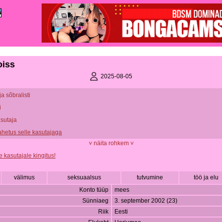
oiss
2025-08-05
ja sõbralisti
i
asutaja
vahetus selle kasutajaga
˅ näita rohkem ˅
e kasutajale kingitus!
välimus
seksuaalsus
tutvumine
töö ja elu
Konto tüüp
mees
Sünniaeg
3. september 2002 (23)
Riik
Eesti