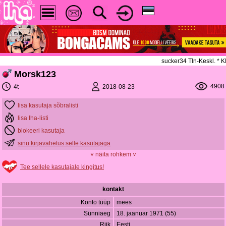
sucker34 Tln-Keskl. *
Morsk123
4908
2018-08-23
4t
lisa kasutaja sõbralisti
lisa Iha-listi
blokeeri kasutaja
sinu kirjavahetus selle kasutajaga
˅ näita rohkem ˅
Tee sellele kasutajale kingitus!
kontakt
Konto tüüp
mees
Sünniaeg
18. jaanuar 1971 (55)
Riik
Eesti