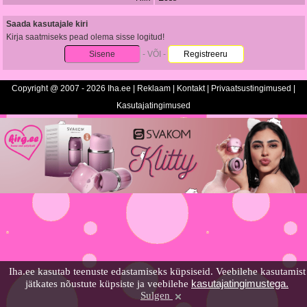
Saada kasutajale kiri
Kirja saatmiseks pead olema sisse logitud!
Sisene
- VÕI -
Registreeru
Copyright @ 2007 - 2026 Iha.ee |
Reklaam
|
Kontakt
|
Privaatsustingimused
|
Kasutajatingimused
Iha.ee kasutab teenuste edastamiseks küpsiseid. Veebilehe kasutamist
kasutajatingimustega.
jätkates nõustute küpsiste ja veebilehe
Sulgen