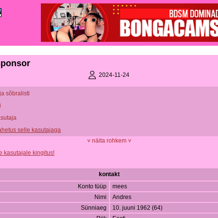
ponsor
2024-11-24
ja sõbralisti
i
asutaja
vahetus selle kasutajaga
˅ näita rohkem ˅
e kasutajale kingitus!
kontakt
Konto tüüp
mees
Nimi
Andres
Sünniaeg
10. juuni 1962 (64)