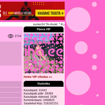
sucker34 Tln-Keskl. * KLASSIKALINE * SPORDIMASSAAZ
Päeva VIP
2724
Hetke VIP võistlus »»
Statistika
Kasutajaid: 31842
Kasutajate pilte: 28369
Kasutajate videosid: 2436
Kommentaare: 2469825
Saadetud kirju: 318162151