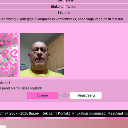
Riik
Eesti
Elukoht
Tallinn
Lisainfo
, olen otsingul kellegiga pikaajaliseks kohtumisteks, saad väga väga hästi tasutud
e kiri
s pead olema sisse logitud!
Sisene
- VÕI -
Registreeru
ght @ 2007 - 2026 Iha.ee |
Reklaam
|
Kontakt
|
Privaatsustingimused
|
Kasutajatin