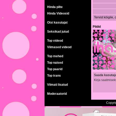
Hinda pilte
Hinda Videosid
Tervist kōigile
Otsi kasutajat
Pildid
Seksikad jutud
Top videod
Viimased videod
Top mehed
Top naised
Top paarid
Saada kasutajal
Top trans
Kirja saatmisek
Viimati lisatud
Moderaatorid
Copyri