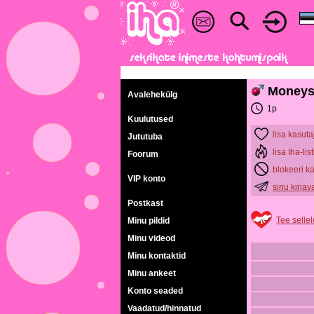
Moneys
Avalehekülg
1p
Kuulutused
lisa kasuta
Jututuba
lisa Iha-list
Foorum
blokeeri k
VIP konto
sinu kirja
Postkast
Tee sellel
Minu pildid
Minu videod
Minu kontaktid
Minu ankeet
Konto seaded
Vaadatud/hinnatud