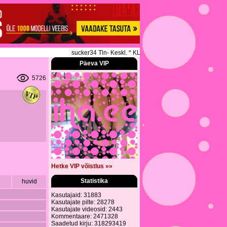
sucker34 Tln- Keskl. * KLASSIKALINE * SPORDIMASSAAZ *
Päeva VIP
5726
Hetke VIP võistlus »»
Statistika
huvid
Kasutajaid: 31883
Kasutajate pilte: 28278
Kasutajate videosid: 2443
Kommentaare: 2471328
Saadetud kirju: 318293419