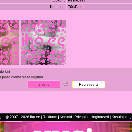
Elukoht
Kesk-Eesti
Kodulinn
Türi/Paide
e kiri
s pead olema sisse logitud!
Sisene
- VÕI -
Registreeru
ght @ 2007 - 2026 Iha.ee |
Reklaam
|
Kontakt
|
Privaatsustingimused
|
Kasutajatin