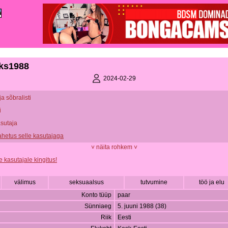
ks1988
2024-02-29
ja sõbralisti
i
asutaja
vahetus selle kasutajaga
˅ näita rohkem ˅
e kasutajale kingitus!
välimus
seksuaalsus
tutvumine
töö ja elu
Konto tüüp
paar
Sünniaeg
5. juuni 1988 (38)
Riik
Eesti