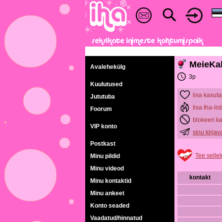
MeieKa
Avalehekülg
3p
Kuulutused
lisa kasuta
Jututuba
lisa Iha-list
Foorum
blokeeri k
VIP konto
sinu kirja
Postkast
Tee sellel
Minu pildid
Minu videod
kontakt
Minu kontaktid
Minu ankeet
Konto seaded
Vaadatud/hinnatud