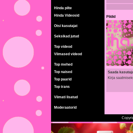
Hinda pilte
Hinda Videosid
Pildid
Otsi kasutajat
Seksikad jutud
Top videod
Viimased videod
Top mehed
Top naised
Saada kasutajal
Kirja saatmisek
Top paarid
Top trans
Viimati lisatud
Moderaatorid
Copyri