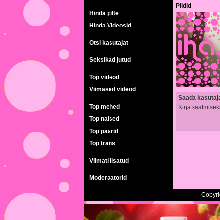
Pildid
Hinda pilte
Hinda Videosid
Otsi kasutajat
Seksikad jutud
Top videod
Viimased videod
Saada kasutajal
Top mehed
Kirja saatmisek
Top naised
Top paarid
Top trans
Viimati lisatud
Moderaatorid
Copyri