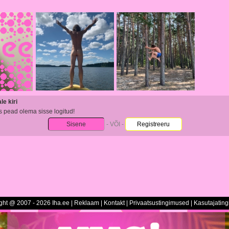
e kiri
s pead olema sisse logitud!
Sisene
- VÕI -
Registreeru
ght @ 2007 - 2026 Iha.ee |
Reklaam
|
Kontakt
|
Privaatsustingimused
|
Kasutajatin