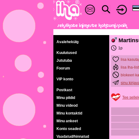
Martins
Avalehekülg
1p
Kuulutused
lisa kasuta
Jututuba
lisa Iha-list
Foorum
blokeeri k
VIP konto
sinu kirja
Postkast
Tee sellel
Minu pildid
Minu videod
Minu kontaktid
Minu ankeet
Konto seaded
Vaadatud/hinnatud