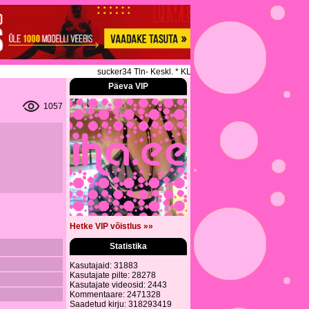
sucker34 Tln- Keskl. * KLASSIKALINE * SPORDIMASSAAZ *
Päeva VIP
1057
Hetke VIP võistlus »»
Statistika
Kasutajaid: 31883
Kasutajate pilte: 28278
Kasutajate videosid: 2443
Kommentaare: 2471328
Saadetud kirju: 318293419