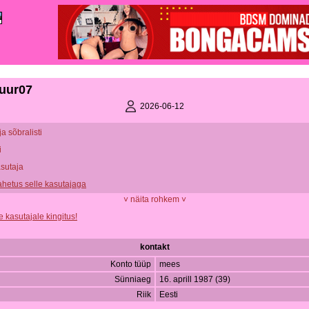
uur07
2026-06-12
ja sõbralisti
i
asutaja
vahetus selle kasutajaga
˅ näita rohkem ˅
e kasutajale kingitus!
kontakt
Konto tüüp
mees
Sünniaeg
16. aprill 1987 (39)
Riik
Eesti