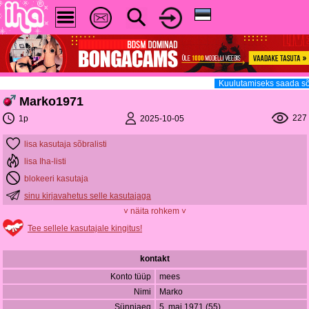
Kuulutamiseks saada sõ
Marko1971
227
2025-10-05
1p
lisa kasutaja sõbralisti
lisa Iha-listi
blokeeri kasutaja
sinu kirjavahetus selle kasutajaga
˅ näita rohkem ˅
Tee sellele kasutajale kingitus!
kontakt
Konto tüüp
mees
Nimi
Marko
Sünniaeg
5. mai 1971 (55)