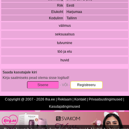
Riik
Eesti
Elukoht
Harjumaa
Kodulinn
Tallinn
välimus
seksuaalsus
tutvumine
töö ja elu
huvid
Saada kasutajale kiri
Kirja saatmiseks pead olema sisse logitud!
Sisene
- VÕI -
Registreeru
Copyright @ 2007 - 2026 Iha.ee |
Reklaam
|
Kontakt
|
Privaatsustingimused
|
Kasutajatingimused