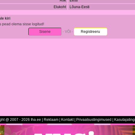
Riik
Eesti
Elukoht
Lõuna-Eesti
e kiri
s pead olema sisse logitud!
Sisene
- VÕI -
Registreeru
ght @ 2007 - 2026 Iha.ee |
Reklaam
|
Kontakt
|
Privaatsustingimused
|
Kasutajatin