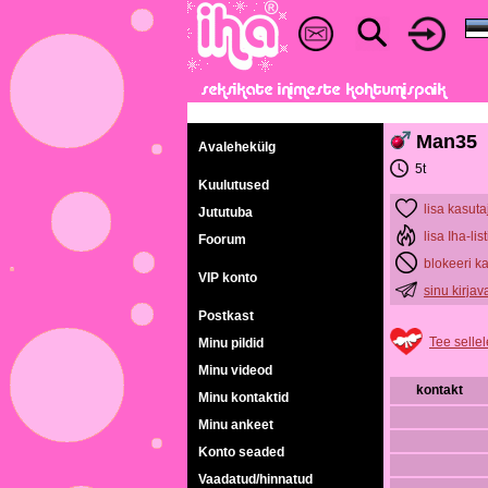
Man35
Avalehekülg
5t
Kuulutused
lisa kasuta
Jututuba
lisa Iha-list
Foorum
blokeeri k
VIP konto
sinu kirja
Postkast
Tee sellel
Minu pildid
Minu videod
kontakt
Minu kontaktid
Minu ankeet
Konto seaded
Vaadatud/hinnatud