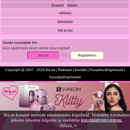
Elukoht
Tallinn
välimus
tutvumine
töö ja elu
Saada kasutajale kiri
Kirja saatmiseks pead olema sisse logitud!
Sisene
- VÕI -
Registreeru
Copyright @ 2007 - 2026 Iha.ee |
Reklaam
|
Kontakt
|
Privaatsustingimused
|
Kasutajatingimused
Iha.ee kasutab teenuste edastamiseks küpsiseid. Veebilehe kasutamist
kasutajatingimustega.
jätkates nõustute küpsiste ja veebilehe
Sulgen