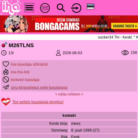
sucker34 Tln - Keskl. 
M26TLNS
158
2026-06-03
13t
lisa kasutaja sõbralisti
lisa Iha-listi
blokeeri kasutaja
sinu kirjavahetus selle kasutajaga
˅ näita rohkem ˅
Tee sellele kasutajale kingitus!
kontakt
Konto tüüp
mees
Sünniaeg
8. juuli 1999 (27)
Riik
Eesti