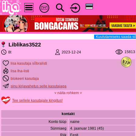
Kuulutamiseks saada sõn
Liblikas3522
15813
2023-12-24
8t
lisa kasutaja sõbralisti
lisa Iha-listi
blokeeri kasutaja
sinu kirjavahetus selle kasutajaga
˅ näita rohkem ˅
Tee sellele kasutajale kingitus!
kontakt
Konto tüüp
naine
Sünniaeg
4. jaanuar 1981 (45)
Riik
Eesti