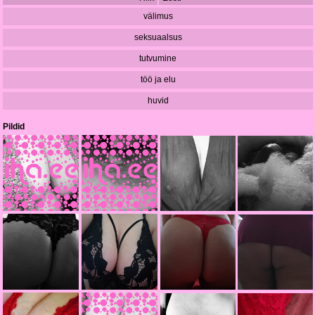
välimus
seksuaalsus
tutvumine
töö ja elu
huvid
Pildid