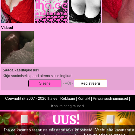
Videod
Saada kasutajale kiri
Kirja saatmiseks pead olema sisse logitud!
Sisene
- VÕI -
Registreeru
Copyright @ 2007 - 2026 Iha.ee |
Reklaam
|
Kontakt
|
Privaatsustingimused
|
Kasutajatingimused
Iha.ee kasutab teenuste edastamiseks küpsiseid. Veebilehe kasutamist