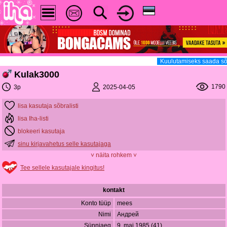
Kuulutamiseks saada sõ
Kulak3000
1790
2025-04-05
3p
lisa kasutaja sõbralisti
lisa Iha-listi
blokeeri kasutaja
sinu kirjavahetus selle kasutajaga
˅ näita rohkem ˅
Tee sellele kasutajale kingitus!
kontakt
Konto tüüp
mees
Nimi
Андрей
Sünniaeg
9. mai 1985 (41)