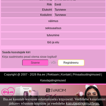
Riik
Eesti
Elukoht
Таллинн
Kodulinn
Таллинн
välimus
seksuaalsus
tutvumine
töö ja elu
Saada kasutajale kiri
Kirja saatmiseks pead olema sisse logitud!
Sisene
- VÕI -
Registreeru
Copyright @ 2007 - 2026 Iha.ee |
Reklaam
|
Kontakt
|
Privaatsustingimused
|
Kasutajatingimused
Iha.ee kasutab teenuste edastamiseks küpsiseid. Veebilehe kasutamist
kasutajatingimustega.
jätkates nõustute küpsiste ja veebilehe