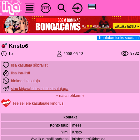
Kuulutamiseks saada sõ
Kristo6
9732
2008-05-13
1p
lisa kasutaja sõbralisti
lisa Iha-listi
blokeeri kasutaja
sinu kirjavahetus selle kasutajaga
˅ näita rohkem ˅
Tee sellele kasutajale kingitus!
kontakt
Konto tüüp
mees
Nimi
Kristo
Avalik e-maili aadress
kristopher0@hot.ee