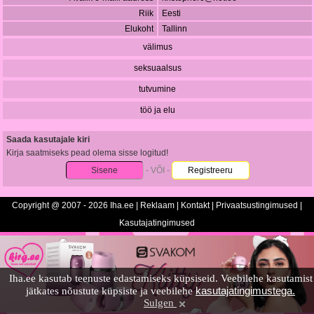
Riik
Eesti
Elukoht
Tallinn
välimus
seksuaalsus
tutvumine
töö ja elu
Saada kasutajale kiri
Kirja saatmiseks pead olema sisse logitud!
Sisene
- VÕI -
Registreeru
Copyright @ 2007 - 2026 Iha.ee |
Reklaam
|
Kontakt
|
Privaatsustingimused
|
Kasutajatingimused
Iha.ee kasutab teenuste edastamiseks küpsiseid. Veebilehe kasutamist
kasutajatingimustega.
jätkates nõustute küpsiste ja veebilehe
Sulgen