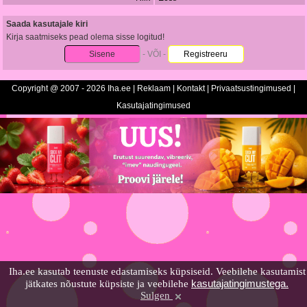
Saada kasutajale kiri
Kirja saatmiseks pead olema sisse logitud!
Sisene
- VÕI -
Registreeru
Copyright @ 2007 - 2026 Iha.ee |
Reklaam
|
Kontakt
|
Privaatsustingimused
|
Kasutajatingimused
Iha.ee kasutab teenuste edastamiseks küpsiseid. Veebilehe kasutamist
kasutajatingimustega.
jätkates nõustute küpsiste ja veebilehe
Sulgen