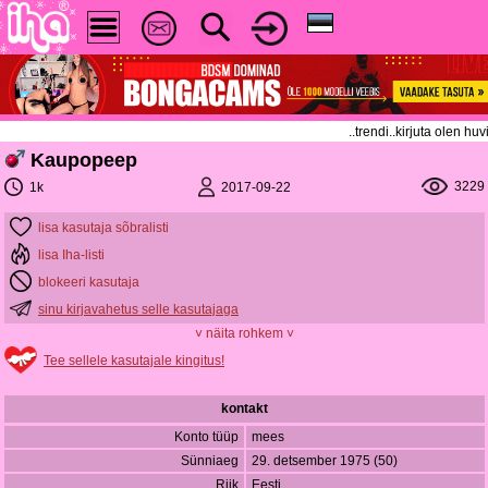
..trendi..kirjuta olen h
Kaupopeep
3229
2017-09-22
1k
lisa kasutaja sõbralisti
lisa Iha-listi
blokeeri kasutaja
sinu kirjavahetus selle kasutajaga
˅ näita rohkem ˅
Tee sellele kasutajale kingitus!
kontakt
Konto tüüp
mees
Sünniaeg
29. detsember 1975 (50)
Riik
Eesti