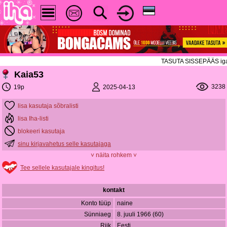
TASUTA SISSEPÄÄS igal re
Kaia53
3238
2025-04-13
19p
lisa kasutaja sõbralisti
lisa Iha-listi
blokeeri kasutaja
sinu kirjavahetus selle kasutajaga
˅ näita rohkem ˅
Tee sellele kasutajale kingitus!
kontakt
Konto tüüp
naine
Sünniaeg
8. juuli 1966 (60)
Riik
Eesti