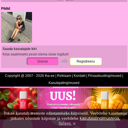
Pildid
Saada kasutajale kiri
Kirja saatmiseks pead olema sisse logitud!
Sisene
- VÕI -
Registreeru
Copyright @ 2007 - 2026 Iha.ee |
Reklaam
|
Kontakt
|
Privaatsustingimused
|
Kasutajatingimused
Iha.ee kasutab teenuste edastamiseks küpsiseid. Veebilehe kasutamist
kasutajatingimustega.
jätkates nõustute küpsiste ja veebilehe
Sulgen