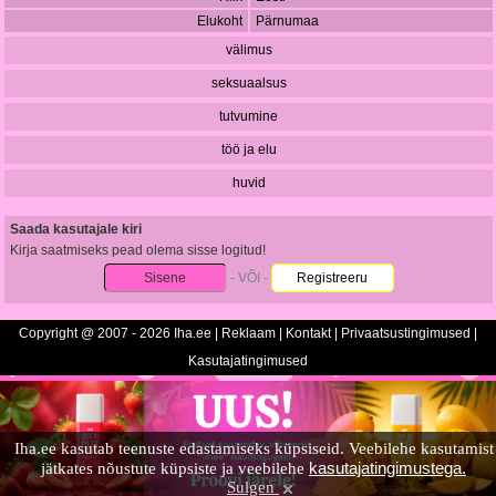
Elukoht
Pärnumaa
välimus
seksuaalsus
tutvumine
töö ja elu
huvid
Saada kasutajale kiri
Kirja saatmiseks pead olema sisse logitud!
Sisene
- VÕI -
Registreeru
Copyright @ 2007 - 2026 Iha.ee |
Reklaam
|
Kontakt
|
Privaatsustingimused
|
Kasutajatingimused
Iha.ee kasutab teenuste edastamiseks küpsiseid. Veebilehe kasutamist
kasutajatingimustega.
jätkates nõustute küpsiste ja veebilehe
Sulgen