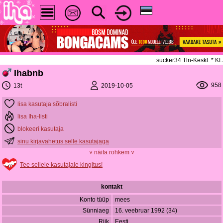
sucker34 Tln-Keskl. * 
Ihabnb
958
2019-10-05
13t
lisa kasutaja sõbralisti
lisa Iha-listi
blokeeri kasutaja
sinu kirjavahetus selle kasutajaga
˅ näita rohkem ˅
Tee sellele kasutajale kingitus!
kontakt
Konto tüüp
mees
Sünniaeg
16. veebruar 1992 (34)
Riik
Eesti