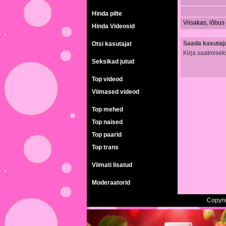
Hinda pilte
Viisakas, lõbus 
Hinda Videosid
Saada kasutajal
Otsi kasutajat
Kirja saatmisek
Seksikad jutud
Top videod
Viimased videod
Top mehed
Top naised
Top paarid
Top trans
Viimati lisatud
Moderaatorid
Copyri