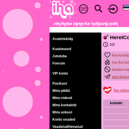
HereIC
Avalehekülg
20t
Kuulutused
lisa kasuta
Jututuba
lisa Iha-list
Foorum
blokeeri k
VIP konto
sinu kirja
Postkast
Tee sellel
Minu pildid
Minu videod
kontakt
Minu kontaktid
Minu ankeet
Konto seaded
Vaadatud/hinnatud