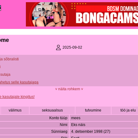
ome
2025-09-02
ja sõbralisti
i
asutaja
vahetus selle kasutajaga
˅ näita rohkem ˅
e kasutajale kingitus!
välimus
seksuaalsus
tutvumine
töö ja elu
Konto tüüp
mees
Nimi
Eks näis
Sünniaeg
4. detsember 1998 (27)