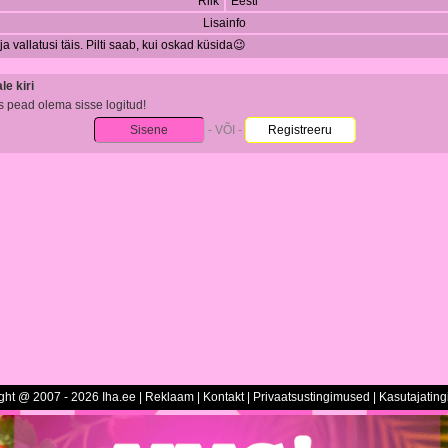
Riik
Eesti
Lisainfo
ja vallatusi täis. Pilti saab, kui oskad küsida😉
e kiri
s pead olema sisse logitud!
Sisene
- VÕI -
Registreeru
ght @ 2007 - 2026 Iha.ee |
Reklaam
|
Kontakt
|
Privaatsustingimused
|
Kasutajatin