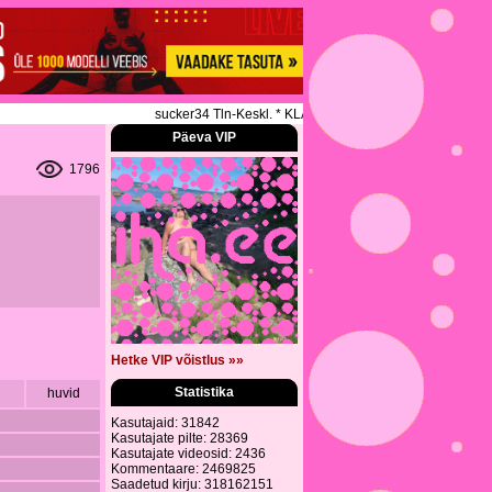
sucker34 Tln-Keskl. * KLASSIKALINE * SPORDIMASSAAZ
Päeva VIP
1796
Hetke VIP võistlus »»
Statistika
huvid
Kasutajaid: 31842
Kasutajate pilte: 28369
Kasutajate videosid: 2436
Kommentaare: 2469825
Saadetud kirju: 318162151