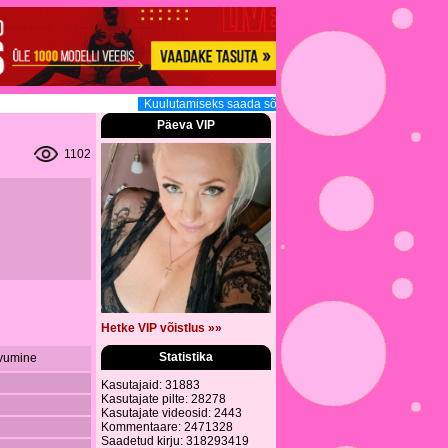
Kuulutamiseks saada sõnum (3.30 EUR, 160tm, 12h) sis
Päeva VIP
1102
Hetke VIP võistlus »»
Statistika
tvumine
Kasutajaid: 31883
Kasutajate pilte: 28278
Kasutajate videosid: 2443
Kommentaare: 2471328
Saadetud kirju: 318293419