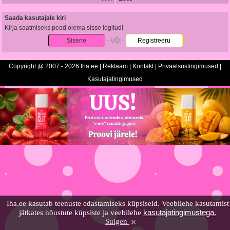
Saada kasutajale kiri
Kirja saatmiseks pead olema sisse logitud!
Sisene
- VÕI -
Registreeru
Copyright @ 2007 - 2026 Iha.ee |
Reklaam
|
Kontakt
|
Privaatsustingimused
|
Kasutajatingimused
Iha.ee kasutab teenuste edastamiseks küpsiseid. Veebilehe kasutamist
kasutajatingimustega.
jätkates nõustute küpsiste ja veebilehe
Sulgen