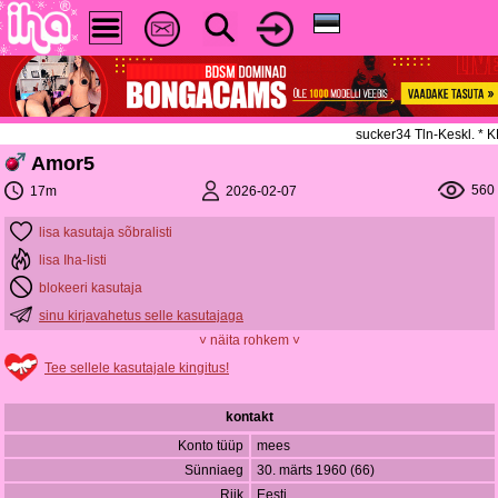
sucker34 Tln-Keskl. *
Amor5
560
2026-02-07
17m
lisa kasutaja sõbralisti
lisa Iha-listi
blokeeri kasutaja
sinu kirjavahetus selle kasutajaga
˅ näita rohkem ˅
Tee sellele kasutajale kingitus!
kontakt
Konto tüüp
mees
Sünniaeg
30. märts 1960 (66)
Riik
Eesti