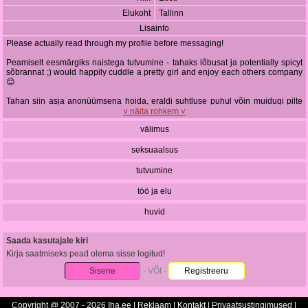
Elukoht
Tallinn
Lisainfo
Please actually read through my profile before messaging!
Peamiselt eesmärgiks naistega tutvumine - tahaks lõbusat ja potentially spicyt
sõbrannat ;) would happily cuddle a pretty girl and enjoy each others company
😊
Tahan siin asja anonüümsena hoida, eraldi suhtluse puhul võin muidugi pilte
jm saata :)
˅ näita rohkem ˅
välimus
Meeste puhul võin mõelda sugardaddy/sugarbaby taolisele dünaamikale.. kui
oled mees ja tahad suhelda/kohtuda siis pilt postkasti (sinust, mitte su
peenisest palun). Olen picky ja tihti sõltub palju tujust, niiet ära midagi isiklikult
seksuaalsus
võta aitäh :)
tutvumine
Not critical but if anyone's nice: IHA VIP 404770
töö ja elu
huvid
Saada kasutajale kiri
Kirja saatmiseks pead olema sisse logitud!
Sisene
- VÕI -
Registreeru
Copyright @ 2007 - 2026 Iha.ee |
Reklaam
|
Kontakt
|
Privaatsustingimused
|