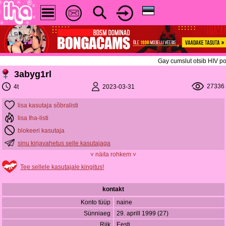
Gay cumslut otsib HIV po
3abyg1rl
27336
2023-03-31
4t
lisa kasutaja sõbralisti
lisa Iha-listi
blokeeri kasutaja
sinu kirjavahetus selle kasutajaga
˅ näita rohkem ˅
Tee sellele kasutajale kingitus!
kontakt
Konto tüüp
naine
Sünniaeg
29. aprill 1999 (27)
Riik
Eesti