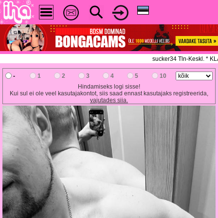
sucker34 Tln-Keskl. * 
-
1
2
3
4
5
10
Hindamiseks logi sisse!
Kui sul ei ole veel kasutajakontot, siis saad ennast kasutajaks registreerida,
vajutades siia.