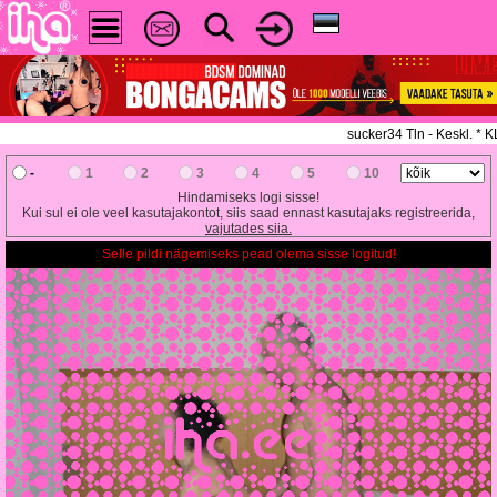
sucker34 Tln - Keskl. * 
-
1
2
3
4
5
10
Hindamiseks logi sisse!
Kui sul ei ole veel kasutajakontot, siis saad ennast kasutajaks registreerida,
vajutades siia.
Selle pildi nägemiseks pead olema sisse logitud!