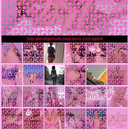
Selle pildi nägemiseks pead olema sisse logitud!