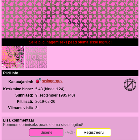
Selle pildi nägemiseks pead olema sisse logitud!
Pildi info
swingerguy
Kasutajanimi:
Keskmine hinne:
5.43 (hindeid 24)
Sünniaeg:
9. september 1985 (40)
Pilt lisati:
2019-02-26
Viimane visiit:
3t
Lisa kommentaar
Kommenteerimiseks peate olema sisse logitud!
Sisene
- VÕI -
Registreeru