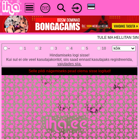
TULE MA HELLITAN SIND 
-
1
2
3
4
5
10
Hindamiseks logi sisse!
Kui sul ei ole veel kasutajakontot, siis saad ennast kasutajaks registreerida,
vajutades siia.
Selle pildi nägemiseks pead olema sisse logitud!