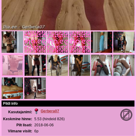
Pildi info
Gerbera07
Kasutajanimi:
Keskmine hinne:
5.53 (hindeid 826)
Pilt lisati:
2018-06-06
Viimane visiit:
6p