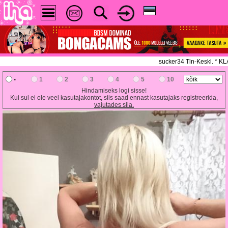
sucker34 Tln-Keskl. * K
-
1
2
3
4
5
10
Hindamiseks logi sisse!
Kui sul ei ole veel kasutajakontot, siis saad ennast kasutajaks registreerida,
vajutades siia.