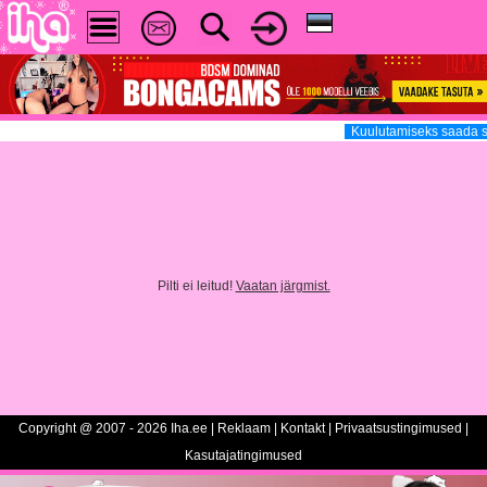
Kuulutamiseks saada s
Pilti ei leitud!
Vaatan järgmist.
Copyright @ 2007 - 2026 Iha.ee |
Reklaam
|
Kontakt
|
Privaatsustingimused
|
Kasutajatingimused