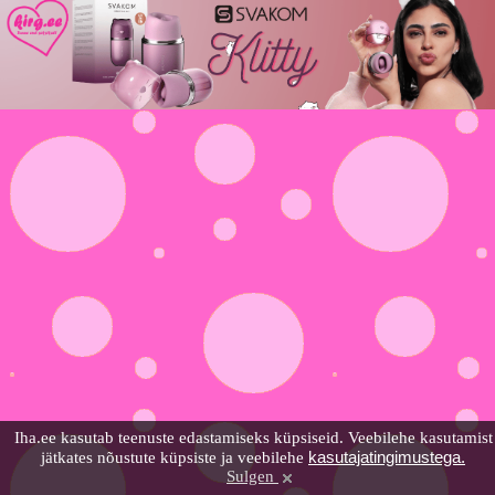
Iha.ee kasutab teenuste edastamiseks küpsiseid. Veebilehe kasutamist
kasutajatingimustega.
jätkates nõustute küpsiste ja veebilehe
Sulgen