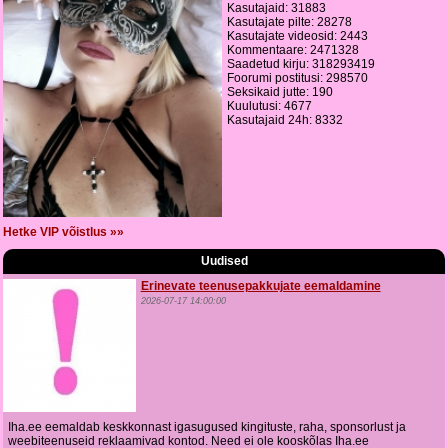
Kasutajaid: 31883
Kasutajate pilte: 28278
Kasutajate videosid: 2443
Kommentaare: 2471328
Saadetud kirju: 318293419
Foorumi postitusi: 298570
Seksikaid jutte: 190
Kuulutusi: 4677
Kasutajaid 24h: 8332
Hetke VIP võistlus »»
Uudised
Erinevate teenusepakkujate eemaldamine
2026-07-17 14:00:00
Iha.ee eemaldab keskkonnast igasugused kingituste, raha, sponsorlust ja
weebiteenuseid reklaamivad kontod. Need ei ole kooskõlas Iha.ee