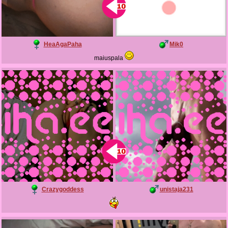
HeaAgaPaha
Mik0
maiuspala
Crazygoddess
unistaja231