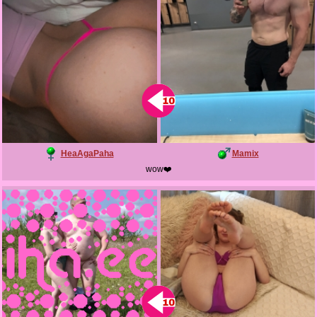
HeaAgaPaha
Mamix
wow❤️