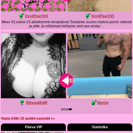
EestiPaar555
EestiPaar555
Mees 42,naine 23.abiellumme teisipäeval.Toodame suures mahus porno videoid
ja pilte.Ja mõlemad möllame sest see erutav ...
BBeautifulW
Mamix
wow❤️
Vaata kõiki 10 punkti saanuid »»
Päeva VIP
Statistika