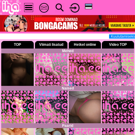
Kuulutamiseks sa
TOP
Viimati lisatud
Hetkel online
Video TOP
Mehed
Naised
Paarid