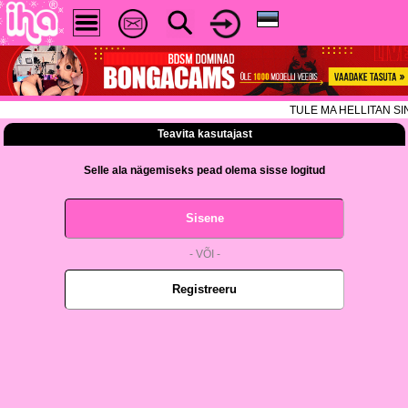
TULE MA HELLITAN SIND
Teavita kasutajast
Selle ala nägemiseks pead olema sisse logitud
Sisene
- VÕI -
Registreeru