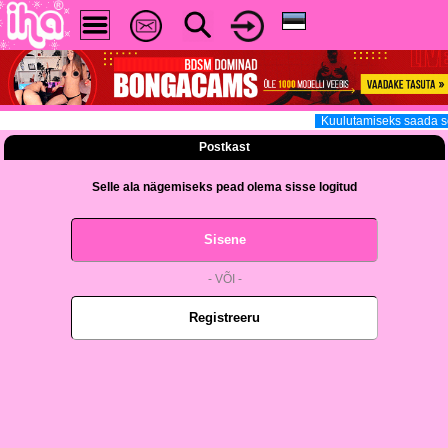
Kuulutamiseks saada s
Postkast
Selle ala nägemiseks pead olema sisse logitud
Sisene
- VÕI -
Registreeru