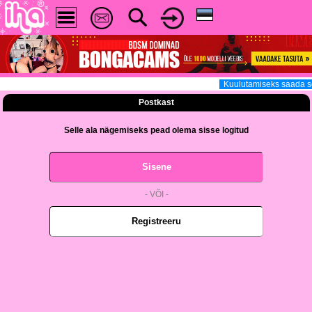
Kuulutamiseks saada sõ
Postkast
Selle ala nägemiseks pead olema sisse logitud
Sisene
- VÕI -
Registreeru