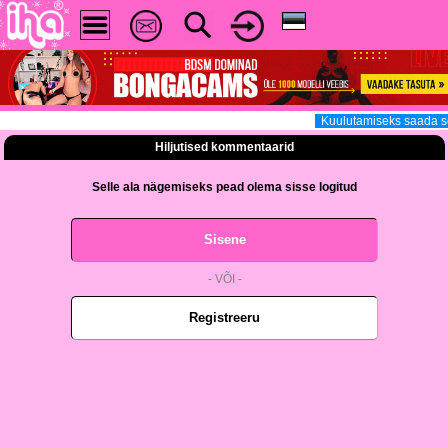
Kuulutamiseks saada sõ
Hiljutised kommentaarid
Selle ala nägemiseks pead olema sisse logitud
Sisene
- VÕI -
Registreeru