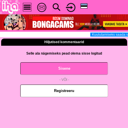
Kuulutamiseks saada s
Hiljutised kommentaarid
Selle ala nägemiseks pead olema sisse logitud
Sisene
- VÕI -
Registreeru